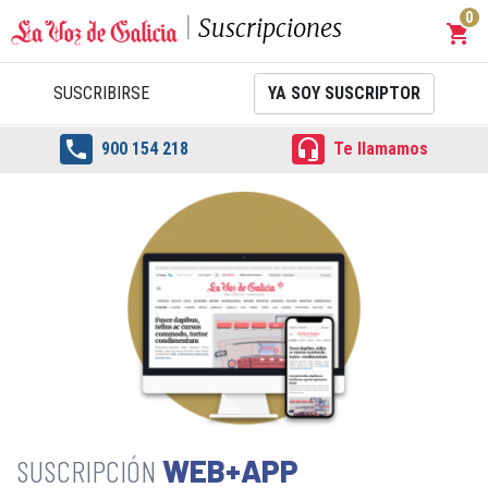
0
Suscripciones
shopping_cart
Carrit
SUSCRIBIRSE
YA SOY SUSCRIPTOR


900 154 218
Te llamamos
WEB+APP