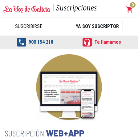
0
Suscripciones
shopping_cart
Carrit
SUSCRIBIRSE
YA SOY SUSCRIPTOR


900 154 218
Te llamamos
WEB+APP