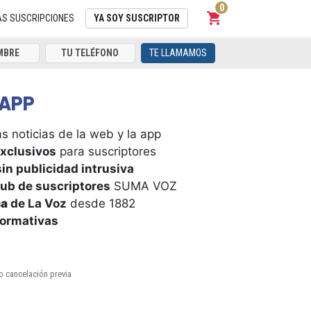
0
shopping_cart
Carrito
AS SUSCRIPCIONES
YA SOY SUSCRIPTOR
TE LLAMAMOS
APP
s noticias de la web y la app
xclusivos
para suscriptores
in publicidad intrusiva
ub de suscriptores
SUMA VOZ
ca
de La Voz
desde 1882
formativas
o cancelación previa