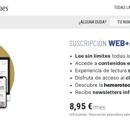
nes
TODAS L
¿ALGUNA DUDA?
WEB+
Lee sin límites
todas la
Accede a
contenidos e
Experiencia de lectura
s
Disfruta de acceso al
cl
Descubre la
hemerote
Recibe
newsletters in
8,95 €
/mes
IVA incluido. Renovación automática salv