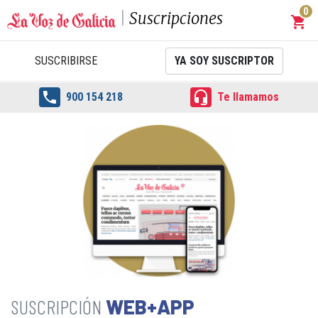
0
Suscripciones
shopping_cart
Carrit
SUSCRIBIRSE
YA SOY SUSCRIPTOR


900 154 218
Te llamamos
WEB+APP