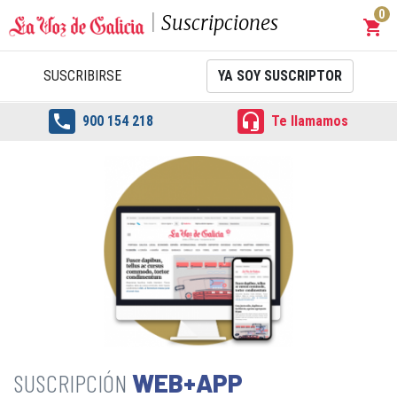
0
Suscripciones
shopping_cart
Carrit
SUSCRIBIRSE
YA SOY SUSCRIPTOR


900 154 218
Te llamamos
WEB+APP