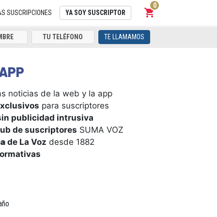
0
shopping_cart
Carrito
AS SUSCRIPCIONES
YA SOY SUSCRIPTOR
TE LLAMAMOS
APP
s noticias de la web y la app
xclusivos
para suscriptores
in publicidad intrusiva
ub de suscriptores
SUMA VOZ
ca
de La Voz
desde 1882
formativas
año