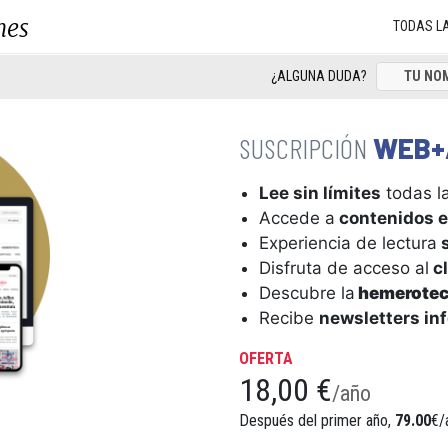
nes
TODAS L
¿ALGUNA DUDA?
WEB+
Lee sin límites
todas la
Accede a
contenidos e
Experiencia de lectura
s
Disfruta de acceso al
cl
Descubre la
hemerote
Recibe
newsletters in
OFERTA
18,00 €
/año
Después del primer año,
79.00
€/