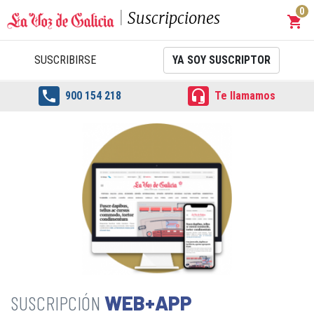
0
Suscripciones
shopping_cart
Carrit
SUSCRIBIRSE
YA SOY SUSCRIPTOR


900 154 218
Te llamamos
WEB+APP