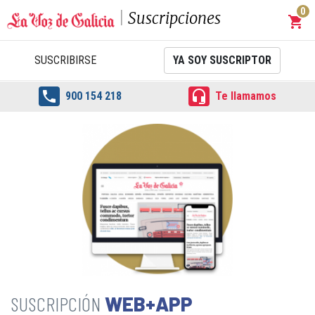
0
Suscripciones
shopping_cart
Carrit
SUSCRIBIRSE
YA SOY SUSCRIPTOR


900 154 218
Te llamamos
WEB+APP