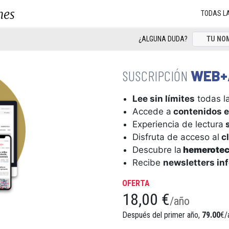
nes
TODAS L
¿ALGUNA DUDA?
WEB+
Lee sin límites
todas la
Accede a
contenidos e
Experiencia de lectura
s
Disfruta de acceso al
cl
Descubre la
hemerote
Recibe
newsletters in
OFERTA
18,00 €
/año
Después del primer año,
79.00
€/