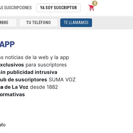
0
shopping_cart
Carrito
AS SUSCRIPCIONES
YA SOY SUSCRIPTOR
TE LLAMAMOS
APP
s noticias de la web y la app
xclusivos
para suscriptores
in publicidad intrusiva
ub de suscriptores
SUMA VOZ
ca
de La Voz
desde 1882
formativas
año