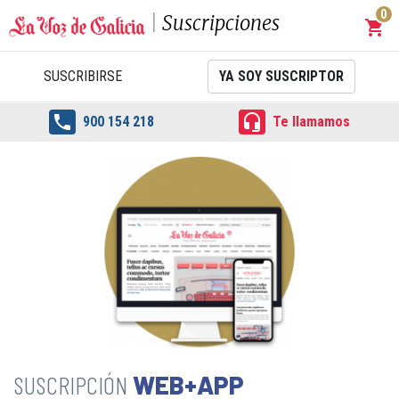
0
Suscripciones
shopping_cart
Carrit
SUSCRIBIRSE
YA SOY SUSCRIPTOR


900 154 218
Te llamamos
WEB+APP