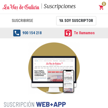
0
Suscripciones
shopping_cart
Carrit
SUSCRIBIRSE
YA SOY SUSCRIPTOR


900 154 218
Te llamamos
WEB+APP