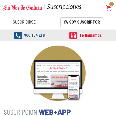
0
Suscripciones
shopping_cart
Carrit
SUSCRIBIRSE
YA SOY SUSCRIPTOR


900 154 218
Te llamamos
WEB+APP