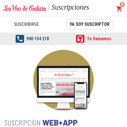
0
Suscripciones
shopping_cart
Carrit
SUSCRIBIRSE
YA SOY SUSCRIPTOR


900 154 218
Te llamamos
WEB+APP