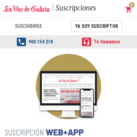
0
Suscripciones
shopping_cart
Carrit
SUSCRIBIRSE
YA SOY SUSCRIPTOR


900 154 218
Te llamamos
WEB+APP