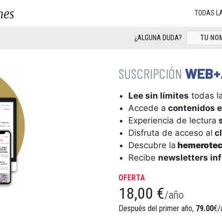
nes
TODAS L
¿ALGUNA DUDA?
WEB+
Lee sin límites
todas la
Accede a
contenidos e
Experiencia de lectura
s
Disfruta de acceso al
cl
Descubre la
hemerote
Recibe
newsletters in
OFERTA
18,00 €
/año
Después del primer año,
79.00
€/