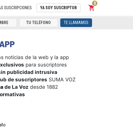
0
shopping_cart
Carrito
AS SUSCRIPCIONES
YA SOY SUSCRIPTOR
TE LLAMAMOS
APP
s noticias de la web y la app
xclusivos
para suscriptores
in publicidad intrusiva
ub de suscriptores
SUMA VOZ
ca
de La Voz
desde 1882
formativas
año