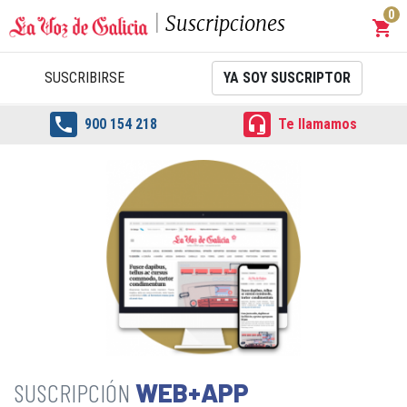
0
Suscripciones
shopping_cart
Carrit
SUSCRIBIRSE
YA SOY SUSCRIPTOR


900 154 218
Te llamamos
WEB+APP