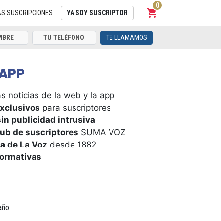
0
shopping_cart
Carrito
AS SUSCRIPCIONES
YA SOY SUSCRIPTOR
TE LLAMAMOS
APP
s noticias de la web y la app
xclusivos
para suscriptores
in publicidad intrusiva
ub de suscriptores
SUMA VOZ
ca
de La Voz
desde 1882
formativas
año