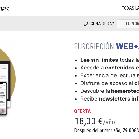
nes
TODAS L
¿ALGUNA DUDA?
WEB+
Lee sin límites
todas la
Accede a
contenidos e
Experiencia de lectura
s
Disfruta de acceso al
cl
Descubre la
hemerote
Recibe
newsletters in
OFERTA
18,00 €
/año
Después del primer año,
79.00
€/