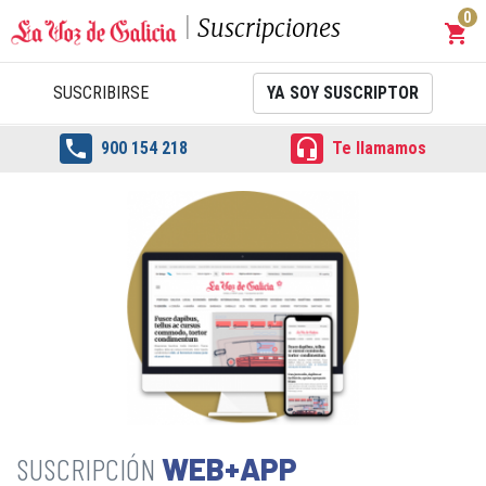
0
Suscripciones
shopping_cart
Carrit
SUSCRIBIRSE
YA SOY SUSCRIPTOR


900 154 218
Te llamamos
WEB+APP