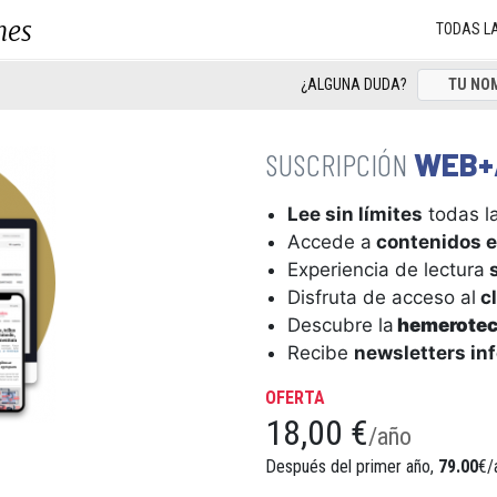
nes
TODAS L
¿ALGUNA DUDA?
WEB+
Lee sin límites
todas la
Accede a
contenidos e
Experiencia de lectura
s
Disfruta de acceso al
cl
Descubre la
hemerote
Recibe
newsletters in
OFERTA
18,00 €
/año
Después del primer año,
79.00
€/