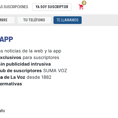
0
shopping_cart
Carrito
AS SUSCRIPCIONES
YA SOY SUSCRIPTOR
TE LLAMAMOS
APP
s noticias de la web y la app
xclusivos
para suscriptores
in publicidad intrusiva
ub de suscriptores
SUMA VOZ
ca
de La Voz
desde 1882
formativas
año