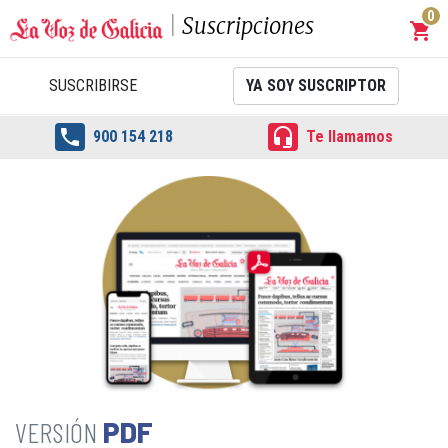
0
Suscripciones
shopping_cart
Carrit
SUSCRIBIRSE
YA SOY SUSCRIPTOR


900 154 218
Te llamamos
PDF