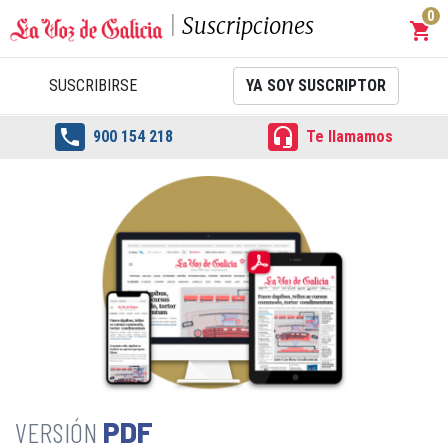
0
Suscripciones
shopping_cart
Carrit
SUSCRIBIRSE
YA SOY SUSCRIPTOR


900 154 218
Te llamamos
PDF