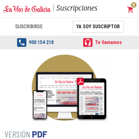
0
Suscripciones
shopping_cart
Carrit
SUSCRIBIRSE
YA SOY SUSCRIPTOR


900 154 218
Te llamamos
PDF