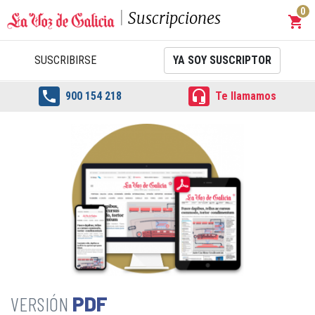
0
Suscripciones
shopping_cart
Carrit
SUSCRIBIRSE
YA SOY SUSCRIPTOR


900 154 218
Te llamamos
PDF