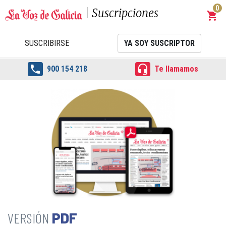
0
Suscripciones
shopping_cart
Carrit
SUSCRIBIRSE
YA SOY SUSCRIPTOR


900 154 218
Te llamamos
PDF