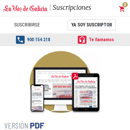
0
Suscripciones
shopping_cart
Carrit
SUSCRIBIRSE
YA SOY SUSCRIPTOR


900 154 218
Te llamamos
PDF