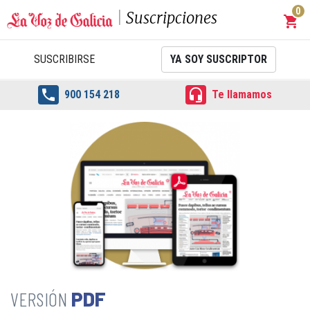
0
Suscripciones
shopping_cart
Carrit
SUSCRIBIRSE
YA SOY SUSCRIPTOR


900 154 218
Te llamamos
PDF