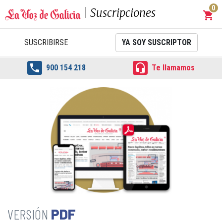
0
Suscripciones
shopping_cart
Carrit
SUSCRIBIRSE
YA SOY SUSCRIPTOR


900 154 218
Te llamamos
PDF