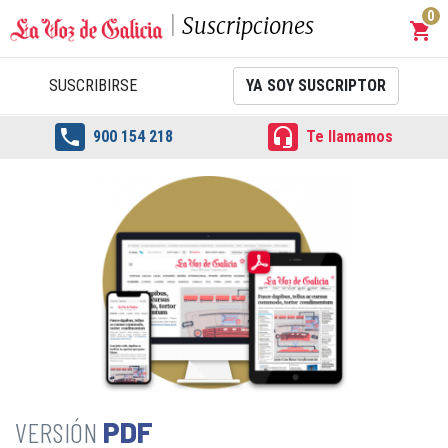
0
Suscripciones
shopping_cart
Carrit
SUSCRIBIRSE
YA SOY SUSCRIPTOR


900 154 218
Te llamamos
PDF