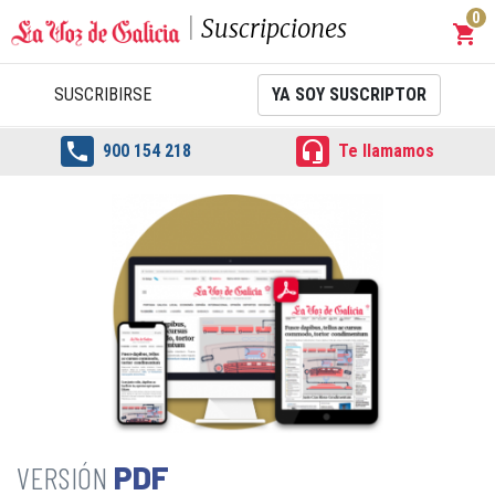
0
Suscripciones
shopping_cart
Carrit
SUSCRIBIRSE
YA SOY SUSCRIPTOR


900 154 218
Te llamamos
PDF