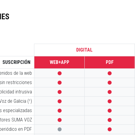
NES
DIGITAL
SUSCRIPCIÓN
WEB+APP
PDF
tenidos de la web


sin restricciones


licidad intrusiva


oz de Galicia (¹)


s especializadas


iptores SUMA VOZ


 periódico en PDF

