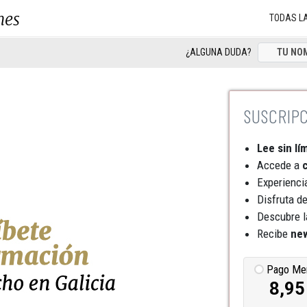
nes
TODAS L
¿ALGUNA DUDA?
Lee sin lí
Accede a
c
Experienci
Disfruta d
Descubre l
Recibe
new
Pago Me
8,95