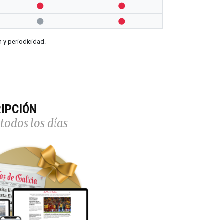




n y periodicidad.
IPCIÓN
todos los días