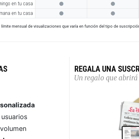
mingo en tu casa


emana en tu casa


 límite mensual de visualizaciones que varía en función del tipo de suscripció
AS
REGALA UNA SUSCR
Un regalo que abrirá 
rsonalizada
usuarios
 volumen