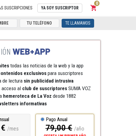
0
shopping_cart
Carrito
AS SUSCRIPCIONES
YA SOY SUSCRIPTOR
TE LLAMAMOS
WEB+APP
mites
todas las noticias de la web y la app
ontenidos exclusivos
para suscriptores
a de lectura
sin publicidad intrusiva
e acceso al
club de suscriptores
SUMA VOZ
a
hemeroteca
de La Voz
desde 1882
sletters informativas
nsual
Pago Anual
 €
79,00 €
/mes
/año
OFERTA 18€/PRIMER AÑO