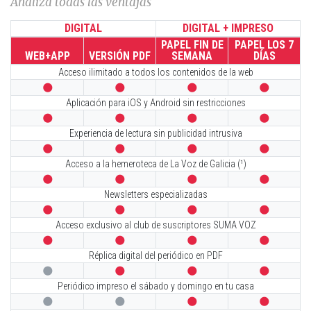
Analiza todas las ventajas
DIGITAL
DIGITAL + IMPRESO
PAPEL FIN DE
PAPEL LOS 7
WEB+APP
VERSIÓN PDF
SEMANA
DÍAS
Acceso ilimitado a todos los contenidos de la web




Aplicación para iOS y Android sin restricciones




Experiencia de lectura sin publicidad intrusiva




Acceso a la hemeroteca de La Voz de Galicia (¹)




Newsletters especializadas




Acceso exclusivo al club de suscriptores SUMA VOZ




Réplica digital del periódico en PDF




Periódico impreso el sábado y domingo en tu casa



