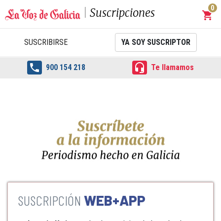
0
Suscripciones
shopping_cart
Carrit
SUSCRIBIRSE
YA SOY SUSCRIPTOR


900 154 218
Te llamamos
WEB+APP